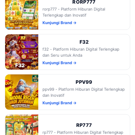
RORP777
rorp777 - Platform Hiburan Digital
Terlengkap dan Inovatif
Kunjungi Brand →
F32
f32 - Platform Hiburan Digital Terlengkap
dan Seru untuk Anda
Kunjungi Brand →
PPV99
ppv99 - Platform Hiburan Digital Terlengkap
dan Inovatif
Kunjungi Brand →
RP777
rp777 - Platform Hiburan Digital Terlengkap