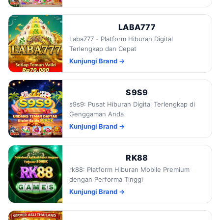
LABA777
Laba777 - Platform Hiburan Digital
Terlengkap dan Cepat
Kunjungi Brand →
S9S9
s9s9: Pusat Hiburan Digital Terlengkap di
Genggaman Anda
Kunjungi Brand →
RK88
rk88: Platform Hiburan Mobile Premium
dengan Performa Tinggi
Kunjungi Brand →