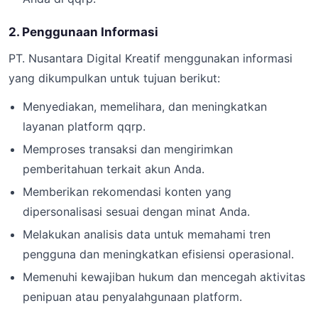
2. Penggunaan Informasi
PT. Nusantara Digital Kreatif menggunakan informasi
yang dikumpulkan untuk tujuan berikut:
Menyediakan, memelihara, dan meningkatkan
layanan platform qqrp.
Memproses transaksi dan mengirimkan
pemberitahuan terkait akun Anda.
Memberikan rekomendasi konten yang
dipersonalisasi sesuai dengan minat Anda.
Melakukan analisis data untuk memahami tren
pengguna dan meningkatkan efisiensi operasional.
Memenuhi kewajiban hukum dan mencegah aktivitas
penipuan atau penyalahgunaan platform.