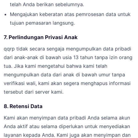
telah Anda berikan sebelumnya.
Mengajukan keberatan atas pemrosesan data untuk
tujuan pemasaran langsung.
7. Perlindungan Privasi Anak
qqrp tidak secara sengaja mengumpulkan data pribadi
dari anak-anak di bawah usia 13 tahun tanpa izin orang
tua. Jika kami mengetahui bahwa kami telah
mengumpulkan data dari anak di bawah umur tanpa
verifikasi wali, kami akan segera menghapus informasi
tersebut dari server kami.
8. Retensi Data
Kami akan menyimpan data pribadi Anda selama akun
Anda aktif atau selama diperlukan untuk menyediakan
layanan kepada Anda. Kami juga akan menyimpan dan