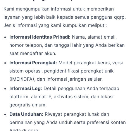
Kami mengumpulkan informasi untuk memberikan
layanan yang lebih baik kepada semua pengguna qqrp.
Jenis informasi yang kami kumpulkan meliputi:
Informasi Identitas Pribadi:
Nama, alamat email,
nomor telepon, dan tanggal lahir yang Anda berikan
saat mendaftar akun.
Informasi Perangkat:
Model perangkat keras, versi
sistem operasi, pengidentifikasi perangkat unik
(IMEI/IDFA), dan informasi jaringan seluler.
Informasi Log:
Detail penggunaan Anda terhadap
platform, alamat IP, aktivitas sistem, dan lokasi
geografis umum.
Data Unduhan:
Riwayat perangkat lunak dan
permainan yang Anda unduh serta preferensi konten
Anda di qqrp.