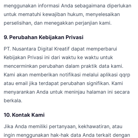
menggunakan informasi Anda sebagaimana diperlukan
untuk mematuhi kewajiban hukum, menyelesaikan
perselisihan, dan menegakkan perjanjian kami.
9. Perubahan Kebijakan Privasi
PT. Nusantara Digital Kreatif dapat memperbarui
Kebijakan Privasi ini dari waktu ke waktu untuk
mencerminkan perubahan dalam praktik data kami.
Kami akan memberikan notifikasi melalui aplikasi qqrp
atau email jika terdapat perubahan signifikan. Kami
menyarankan Anda untuk meninjau halaman ini secara
berkala.
10. Kontak Kami
Jika Anda memiliki pertanyaan, kekhawatiran, atau
ingin menggunakan hak-hak data Anda terkait dengan