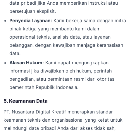
data pribadi jika Anda memberikan instruksi atau
persetujuan eksplisit.
Penyedia Layanan:
Kami bekerja sama dengan mitra
pihak ketiga yang membantu kami dalam
operasional teknis, analisis data, atau layanan
pelanggan, dengan kewajiban menjaga kerahasiaan
data.
Alasan Hukum:
Kami dapat mengungkapkan
informasi jika diwajibkan oleh hukum, perintah
pengadilan, atau permintaan resmi dari otoritas
pemerintah Republik Indonesia.
5. Keamanan Data
PT. Nusantara Digital Kreatif menerapkan standar
keamanan teknis dan organisasional yang ketat untuk
melindungi data pribadi Anda dari akses tidak sah,