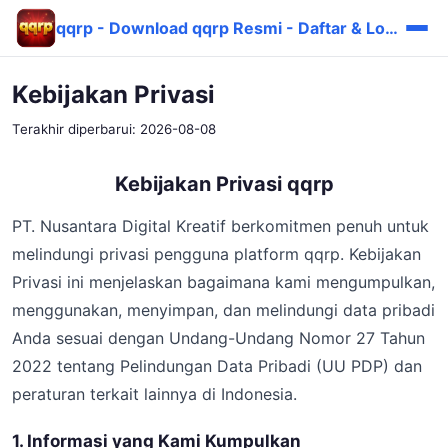
qqrp - Download qqrp Resmi - Daftar & Login Aman
Kebijakan Privasi
Terakhir diperbarui: 2026-08-08
Kebijakan Privasi qqrp
PT. Nusantara Digital Kreatif berkomitmen penuh untuk
melindungi privasi pengguna platform qqrp. Kebijakan
Privasi ini menjelaskan bagaimana kami mengumpulkan,
menggunakan, menyimpan, dan melindungi data pribadi
Anda sesuai dengan Undang-Undang Nomor 27 Tahun
2022 tentang Pelindungan Data Pribadi (UU PDP) dan
peraturan terkait lainnya di Indonesia.
1. Informasi yang Kami Kumpulkan