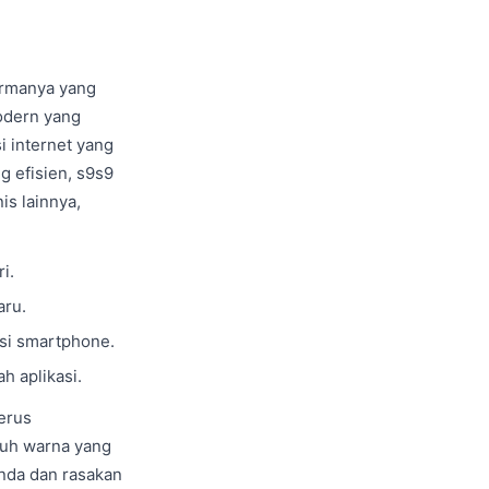
ormanya yang
modern yang
i internet yang
g efisien, s9s9
is lainnya,
i.
aru.
asi smartphone.
h aplikasi.
erus
uh warna yang
Anda dan rasakan