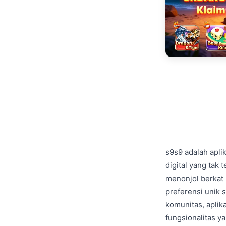
s9s9 adalah apli
digital yang tak 
menonjol berkat
preferensi unik 
komunitas, aplik
fungsionalitas y