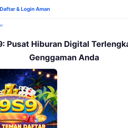
 Daftar & Login Aman
an
: Pusat Hiburan Digital Terlengk
Genggaman Anda