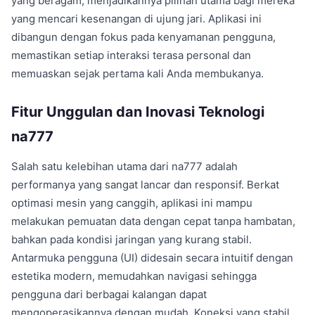
yang beragam, menjadikannya pilihan utama bagi mereka
yang mencari kesenangan di ujung jari. Aplikasi ini
dibangun dengan fokus pada kenyamanan pengguna,
memastikan setiap interaksi terasa personal dan
memuaskan sejak pertama kali Anda membukanya.
Fitur Unggulan dan Inovasi Teknologi
na777
Salah satu kelebihan utama dari na777 adalah
performanya yang sangat lancar dan responsif. Berkat
optimasi mesin yang canggih, aplikasi ini mampu
melakukan pemuatan data dengan cepat tanpa hambatan,
bahkan pada kondisi jaringan yang kurang stabil.
Antarmuka pengguna (UI) didesain secara intuitif dengan
estetika modern, memudahkan navigasi sehingga
pengguna dari berbagai kalangan dapat
mengoperasikannya dengan mudah. Koneksi yang stabil