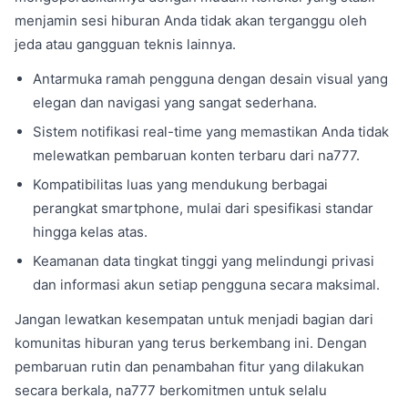
menjamin sesi hiburan Anda tidak akan terganggu oleh
jeda atau gangguan teknis lainnya.
Antarmuka ramah pengguna dengan desain visual yang
elegan dan navigasi yang sangat sederhana.
Sistem notifikasi real-time yang memastikan Anda tidak
melewatkan pembaruan konten terbaru dari na777.
Kompatibilitas luas yang mendukung berbagai
perangkat smartphone, mulai dari spesifikasi standar
hingga kelas atas.
Keamanan data tingkat tinggi yang melindungi privasi
dan informasi akun setiap pengguna secara maksimal.
Jangan lewatkan kesempatan untuk menjadi bagian dari
komunitas hiburan yang terus berkembang ini. Dengan
pembaruan rutin dan penambahan fitur yang dilakukan
secara berkala, na777 berkomitmen untuk selalu