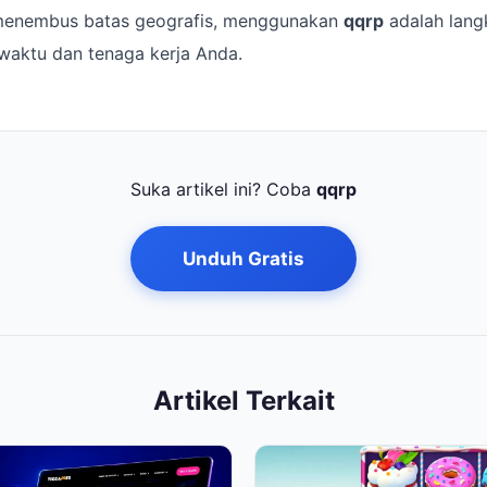
 menembus batas geografis, menggunakan
qqrp
adalah lang
aktu dan tenaga kerja Anda.
Suka artikel ini? Coba
qqrp
Unduh Gratis
Artikel Terkait