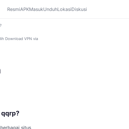
Resmi
APK
Masuk
Unduh
Lokasi
Diskusi
?
ilih Download VPN via
h
 qqrp?
 berbagai situs