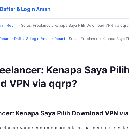
 Daftar & Login Aman
an
›
Resmi
›
Solusi Freelancer: Kenapa Saya Pilih Download VPN via qqrp
Resmi - Daftar & Login Aman
›
Resmi
›
Solusi Freelancer: Kenapa Saya P
reelancer: Kenapa Saya Pili
d VPN via qqrp?
ancer: Kenapa Saya Pilih Download VPN via
eelancer yang sering menangani klien luar negeri, akses ke