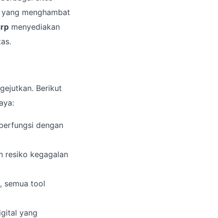
es yang menghambat
rp
menyediakan
as.
ejutkan. Berikut
aya:
 berfungsi dengan
n resiko kegagalan
, semua tool
gital yang