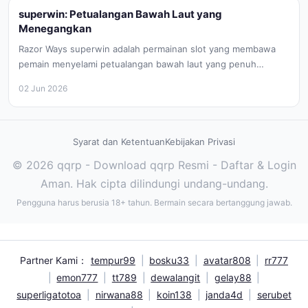
superwin: Petualangan Bawah Laut yang
Menegangkan
Razor Ways superwin adalah permainan slot yang membawa
pemain menyelami petualangan bawah laut yang penuh
ketegangan. Dikembangkan oleh Push Gaming,...
02 Jun 2026
Syarat dan Ketentuan
Kebijakan Privasi
© 2026 qqrp - Download qqrp Resmi - Daftar & Login
Aman. Hak cipta dilindungi undang-undang.
Pengguna harus berusia 18+ tahun. Bermain secara bertanggung jawab.
Partner Kami：
tempur99
|
bosku33
|
avatar808
|
rr777
|
emon777
|
tt789
|
dewalangit
|
gelay88
|
superligatotoa
|
nirwana88
|
koin138
|
janda4d
|
serubet