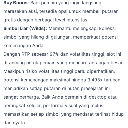
Buy Bonus:
Bagi pemain yang ingin langsung
merasakan aksi, tersedia opsi untuk membeli putaran
gratis dengan berbagai level intensitas.
Simbol Liar (Wilds):
Membantu melengkapi koneksi
simbol yang hilang di gulungan, memperkuat potensi
kemenangan Anda.
Dengan RTP sebesar 97% dan volatilitas tinggi, slot ini
dirancang untuk pemain yang mencari tantangan besar.
Meskipun risiko volatilitas tinggi perlu diperhatikan,
potensi kemenangan maksimal hingga 9.493x taruhan
menjadikan setiap putaran di hutan prasejarah ini
sangat berharga. Baik Anda bermain di desktop atau
perangkat seluler, performa visual yang mulus
memastikan setiap simbol yang mendarat terlihat hidup
dan nyata.