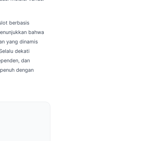
lot berbasis
menunjukkan bahwa
an yang dinamis
Selalu dekati
ependen, dan
g penuh dengan