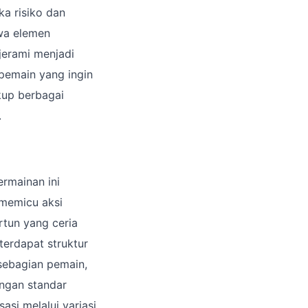
ka risiko dan
wa elemen
jerami menjadi
 pemain yang ingin
kup berbagai
.
ermainan ini
 memicu aksi
rtun yang ceria
terdapat struktur
sebagian pemain,
ngan standar
si melalui variasi