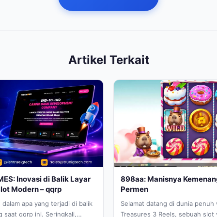
Artikel Terkait
S: Inovasi di Balik Layar
898aa: Manisnya Kemenang
ot Modern – qqrp
Permen
h dalam apa yang terjadi di balik
Selamat datang di dunia penuh
 saat qqrp ini. Seringkali,
Treasures 3 Reels, sebuah slo