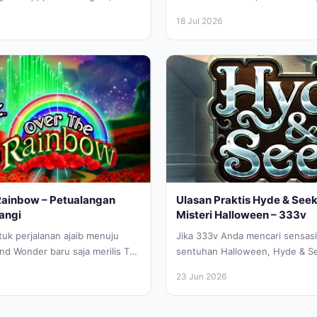
...
Anda ke kerajaan permen yang m
18 Jul 2026
Rainbow – Petualangan
Ulasan Praktis Hyde & Seek
langi
Misteri Halloween – 333v
tuk perjalanan ajaib menuju
Jika 333v Anda mencari sensasi
and Wonder baru saja merilis The
sentuhan Halloween, Hyde & Se
..
Studios menawarkan pengalama
23 Jun 2026
menarik....