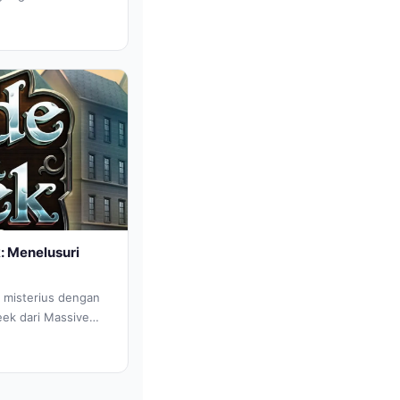
emikat....
: Menelusuri
 misterius dengan
ek dari Massive
n bermain yang