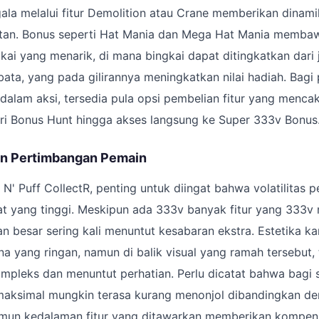
ala melalui fitur Demolition atau Crane memberikan dinami
tan. Bonus seperti Hat Mania dan Mega Hat Mania memba
i yang menarik, di mana bingkai dapat ditingkatkan dari 
 bata, yang pada gilirannya meningkatkan nilai hadiah. Bagi
 dalam aksi, tersedia pula opsi pembelian fitur yang menca
ari Bonus Hunt hingga akses langsung ke Super 333v Bonus
an Pertimbangan Pemain
N' Puff CollectR, penting untuk diingat bahwa volatilitas p
at yang tinggi. Meskipun ada 333v banyak fitur yang 333v
n besar sering kali menuntut kesabaran ekstra. Estetika ka
 yang ringan, namun di balik visual yang ramah tersebut, 
mpleks dan menuntut perhatian. Perlu dicatat bahwa bagi 
maksimal mungkin terasa kurang menonjol dibandingkan de
namun kedalaman fitur yang ditawarkan memberikan kompensa